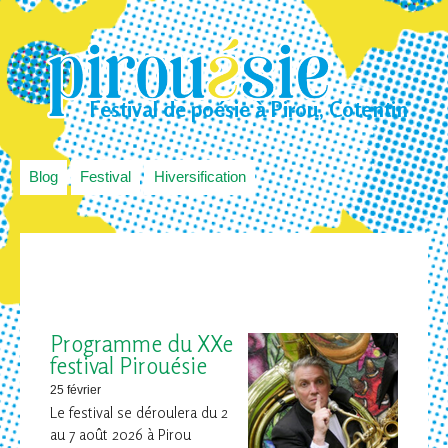
Festival de poésie à Pirou, Cotentin
Blog
Festival
Hiversification
Articles les plus récents
Programme du XXe
festival Pirouésie
25 février
Le festival se déroulera du 2
au 7 août 2026 à Pirou